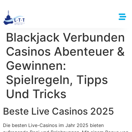
Blackjack Verbunden
Casinos Abenteuer &
Gewinnen:
Spielregeln, Tipps
Und Tricks
Beste Live Casinos 2025
Die besten Live-Casinos im Jahr 2025 bieten