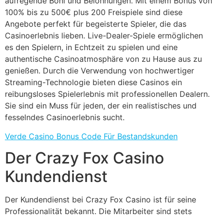
aufregende Boni und Belohnungen. Mit einem Bonus von
100% bis zu 500€ plus 200 Freispiele sind diese
Angebote perfekt für begeisterte Spieler, die das
Casinoerlebnis lieben. Live-Dealer-Spiele ermöglichen
es den Spielern, in Echtzeit zu spielen und eine
authentische Casinoatmosphäre von zu Hause aus zu
genießen. Durch die Verwendung von hochwertiger
Streaming-Technologie bieten diese Casinos ein
reibungsloses Spielerlebnis mit professionellen Dealern.
Sie sind ein Muss für jeden, der ein realistisches und
fesselndes Casinoerlebnis sucht.
Verde Casino Bonus Code Für Bestandskunden
Der Crazy Fox Casino
Kundendienst
Der Kundendienst bei Crazy Fox Casino ist für seine
Professionalität bekannt. Die Mitarbeiter sind stets