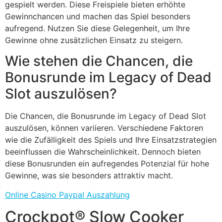
gespielt werden. Diese Freispiele bieten erhöhte
Gewinnchancen und machen das Spiel besonders
aufregend. Nutzen Sie diese Gelegenheit, um Ihre
Gewinne ohne zusätzlichen Einsatz zu steigern.
Wie stehen die Chancen, die
Bonusrunde im Legacy of Dead
Slot auszulösen?
Die Chancen, die Bonusrunde im Legacy of Dead Slot
auszulösen, können variieren. Verschiedene Faktoren
wie die Zufälligkeit des Spiels und Ihre Einsatzstrategien
beeinflussen die Wahrscheinlichkeit. Dennoch bieten
diese Bonusrunden ein aufregendes Potenzial für hohe
Gewinne, was sie besonders attraktiv macht.
Online Casino Paypal Auszahlung
Crockpot® Slow Cooker