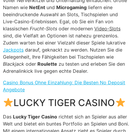
voller Nervenkitzel und Unterhaltung eintauchen. Große
Namen wie
NetEnt
und
Microgaming
liefern eine
beeindruckende Auswahl an Slots, Tischspielen und
Live-Casino-Erlebnissen. Egal, ob Sie ein Fan von
klassischen
Frucht-Slots
oder modernen
Video-Slots
sind, die Vielfalt an Optionen ist nahezu grenzenlos.
Zudem warten bei einer Vielzahl dieser Spiele lukrative
Jackpots
darauf, geknackt zu werden. Nutzen Sie die
Gelegenheit, Ihre
Fähigkeiten
bei Tischspielen wie
Blackjack
oder
Roulette
zu testen und erleben Sie den
Adrenalinkick live gegen echte Dealer.
Casino Bonus Ohne Einzahlung: Die Besten No Deposit
Angebote
LUCKY TIGER CASINO
Das
Lucky Tiger Casino
richtet sich an Spieler aus aller
Welt und bietet ein buntes Portfolio an Spielen und Boni.
Mit einem internationalen Ansatz zieht es Spieler durch