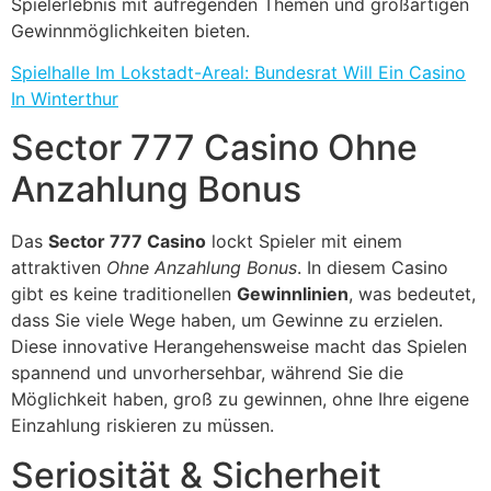
Spielerlebnis mit aufregenden Themen und großartigen
Gewinnmöglichkeiten bieten.
Spielhalle Im Lokstadt-Areal: Bundesrat Will Ein Casino
In Winterthur
Sector 777 Casino Ohne
Anzahlung Bonus
Das
Sector 777 Casino
lockt Spieler mit einem
attraktiven
Ohne Anzahlung Bonus
. In diesem Casino
gibt es keine traditionellen
Gewinnlinien
, was bedeutet,
dass Sie viele Wege haben, um Gewinne zu erzielen.
Diese innovative Herangehensweise macht das Spielen
spannend und unvorhersehbar, während Sie die
Möglichkeit haben, groß zu gewinnen, ohne Ihre eigene
Einzahlung riskieren zu müssen.
Seriosität & Sicherheit