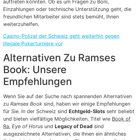
auftreten könnten. Ob es um Fragen zu Boni,
Einzahlungen oder technische Unterstützung geht, die
freundlichen Mitarbeiter sind stets bemüht, Ihnen
weiterzuhelfen.
Casino-Polizei der Schweiz geht weiterhin gegen
illegale Pokerturniere vor
Alternativen Zu Ramses
Book: Unsere
Empfehlungen
Wenn Sie auf der Suche nach spannenden Alternativen
zu
Ramses Book
sind, haben wir einige Empfehlungen
für Sie. In der Schweiz sind
Echtgeld-Slots
sehr beliebt
und bieten vielfältige Möglichkeiten. Titel wie
Book of
Ra
,
Eye of Horus
und
Legacy of Dead
sind
ausgezeichnete Alternativen, die Ihnen ein ähnliches