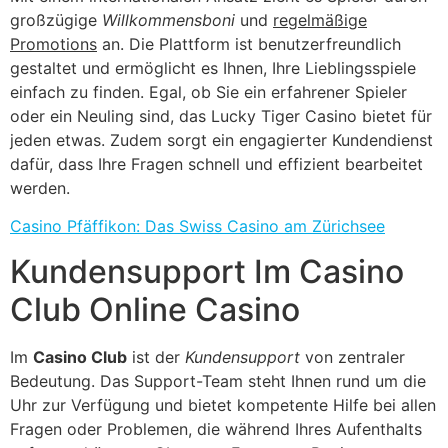
großzügige
Willkommensboni
und
regelmäßige
Promotions
an. Die Plattform ist benutzerfreundlich
gestaltet und ermöglicht es Ihnen, Ihre Lieblingsspiele
einfach zu finden. Egal, ob Sie ein erfahrener Spieler
oder ein Neuling sind, das Lucky Tiger Casino bietet für
jeden etwas. Zudem sorgt ein engagierter Kundendienst
dafür, dass Ihre Fragen schnell und effizient bearbeitet
werden.
Casino Pfäffikon: Das Swiss Casino am Zürichsee
Kundensupport Im Casino
Club Online Casino
Im
Casino Club
ist der
Kundensupport
von zentraler
Bedeutung. Das Support-Team steht Ihnen rund um die
Uhr zur Verfügung und bietet kompetente Hilfe bei allen
Fragen oder Problemen, die während Ihres Aufenthalts