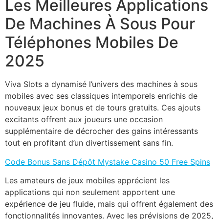
Les Meilleures Applications
De Machines À Sous Pour
Téléphones Mobiles De
2025
Viva Slots a dynamisé l’univers des machines à sous
mobiles avec ses classiques intemporels enrichis de
nouveaux jeux bonus et de tours gratuits. Ces ajouts
excitants offrent aux joueurs une occasion
supplémentaire de décrocher des gains intéressants
tout en profitant d’un divertissement sans fin.
Code Bonus Sans Dépôt Mystake Casino 50 Free Spins
Les amateurs de jeux mobiles apprécient les
applications qui non seulement apportent une
expérience de jeu fluide, mais qui offrent également des
fonctionnalités innovantes. Avec les prévisions de 2025,