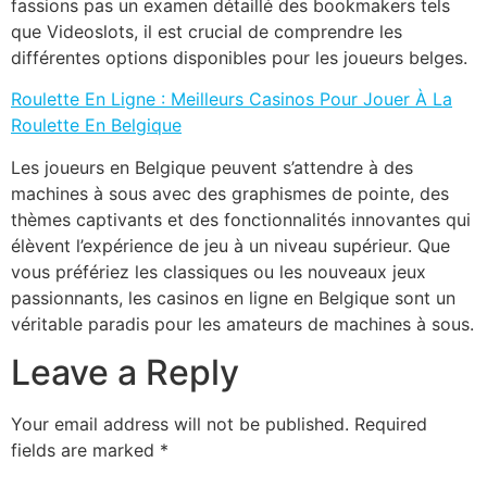
fassions pas un examen détaillé des bookmakers tels
que Videoslots, il est crucial de comprendre les
différentes options disponibles pour les joueurs belges.
Roulette En Ligne : Meilleurs Casinos Pour Jouer À La
Roulette En Belgique
Les joueurs en Belgique peuvent s’attendre à des
machines à sous avec des graphismes de pointe, des
thèmes captivants et des fonctionnalités innovantes qui
élèvent l’expérience de jeu à un niveau supérieur. Que
vous préfériez les classiques ou les nouveaux jeux
passionnants, les casinos en ligne en Belgique sont un
véritable paradis pour les amateurs de machines à sous.
Leave a Reply
Your email address will not be published.
Required
fields are marked
*