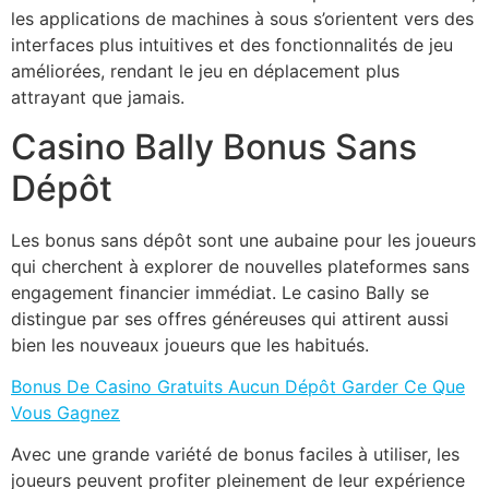
les applications de machines à sous s’orientent vers des
interfaces plus intuitives et des fonctionnalités de jeu
améliorées, rendant le jeu en déplacement plus
attrayant que jamais.
Casino Bally Bonus Sans
Dépôt
Les bonus sans dépôt sont une aubaine pour les joueurs
qui cherchent à explorer de nouvelles plateformes sans
engagement financier immédiat. Le casino Bally se
distingue par ses offres généreuses qui attirent aussi
bien les nouveaux joueurs que les habitués.
Bonus De Casino Gratuits Aucun Dépôt Garder Ce Que
Vous Gagnez
Avec une grande variété de bonus faciles à utiliser, les
joueurs peuvent profiter pleinement de leur expérience