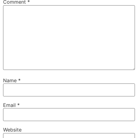
Comment
*
Name
*
Email
*
Website