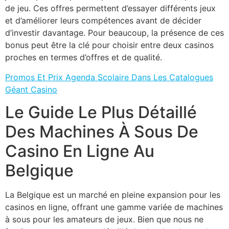
de jeu. Ces offres permettent d’essayer différents jeux
et d’améliorer leurs compétences avant de décider
d’investir davantage. Pour beaucoup, la présence de ces
bonus peut être la clé pour choisir entre deux casinos
proches en termes d’offres et de qualité.
Promos Et Prix Agenda Scolaire Dans Les Catalogues
Géant Casino
Le Guide Le Plus Détaillé
Des Machines À Sous De
Casino En Ligne Au
Belgique
La Belgique est un marché en pleine expansion pour les
casinos en ligne, offrant une gamme variée de machines
à sous pour les amateurs de jeux. Bien que nous ne