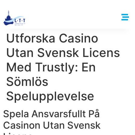
Utforska Casino
Utan Svensk Licens
Med Trustly: En
Sömlös
Spelupplevelse
Spela Ansvarsfullt På
Casinon Utan Svensk