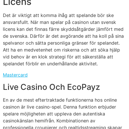
Licens
Det är viktigt att komma ihåg att spelande bör ske
ansvarsfullt. När man spelar på casinon utan svensk
licens kan det finnas färre skyddsåtgärder jämfört med
de svenska. Därför är det avgörande att ha koll på sina
spelvanor och sätta personliga gränser för spelandet.
Att ha en medvetenhet om riskerna och att söka hjälp
vid behov är en klok strategi för att säkerställa att
spelandet förblir en underhållande aktivitet.
Mastercard
Live Casino Och EcoPayz
En av de mest eftertraktade funktionerna hos online
casinon är live casino-spel. Denna funktion erbjuder
spelare möjligheten att uppleva den autentiska
casinokänslan hemifrån. Kombinationen av
professionella croupierer och realtidsstreaming skapar