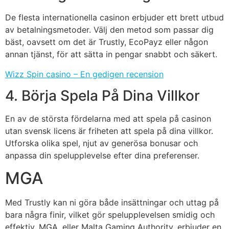
De flesta internationella casinon erbjuder ett brett utbud
av betalningsmetoder. Välj den metod som passar dig
bäst, oavsett om det är Trustly, EcoPayz eller någon
annan tjänst, för att sätta in pengar snabbt och säkert.
Wizz Spin casino – En gedigen recension
4. Börja Spela På Dina Villkor
En av de största fördelarna med att spela på casinon
utan svensk licens är friheten att spela på dina villkor.
Utforska olika spel, njut av generösa bonusar och
anpassa din spelupplevelse efter dina preferenser.
MGA
Med Trustly kan ni göra både insättningar och uttag på
bara några finir, vilket gör spelupplevelsen smidig och
effektiv. MGA, eller Malta Gaming Authority, erbjuder en